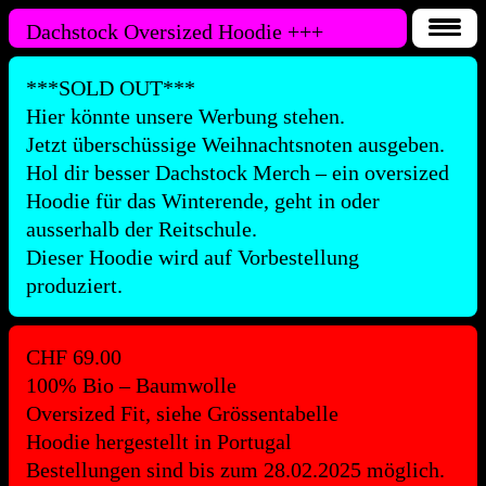
Dachstock Oversized Hoodie
+++
***SOLD OUT***
Hier könnte unsere Werbung stehen.
Jetzt überschüssige Weihnachtsnoten ausgeben.
Hol dir besser Dachstock Merch – ein oversized
Hoodie für das Winterende, geht in oder
ausserhalb der Reitschule.
Dieser Hoodie wird auf Vorbestellung
produziert.
CHF
69.00
100% Bio – Baumwolle
Oversized Fit, siehe Grössentabelle
Hoodie hergestellt in Portugal
Bestellungen sind bis zum 28.02.2025 möglich.