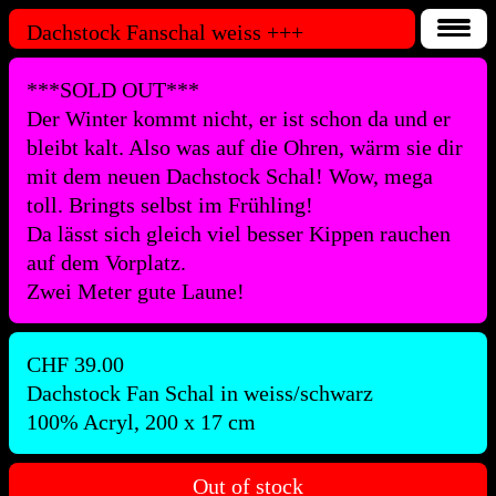
Dachstock Fanschal weiss
+++
***SOLD OUT***
Der Winter kommt nicht, er ist schon da und er
bleibt kalt. Also was auf die Ohren, wärm sie dir
mit dem neuen Dachstock Schal! Wow, mega
toll. Bringts selbst im Frühling!
Da lässt sich gleich viel besser Kippen rauchen
auf dem Vorplatz.
Zwei Meter gute Laune!
CHF
39.00
Dachstock Fan Schal in weiss/schwarz
100% Acryl, 200 x 17 cm
Out of stock